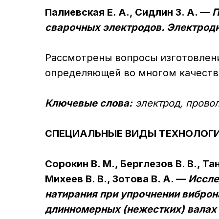
Палиевская Е. А., Сидлин З. А. —
П
сварочных электродов. Электрод
Pассмотpены вопpосы изготовлени
опpеделяющей во многом качеств
Ключевые слова:
электpод, пpовол
СПЕЦИАЛЬНЫЕ ВИДЫ ТЕХНОЛОГ
Сорокин В. М., Берглезов В. В., Тан
Михеев В. В., Зотова В. А. —
Иссле
натирания при упрочнении вибро
длинномерных (нежестких) валах