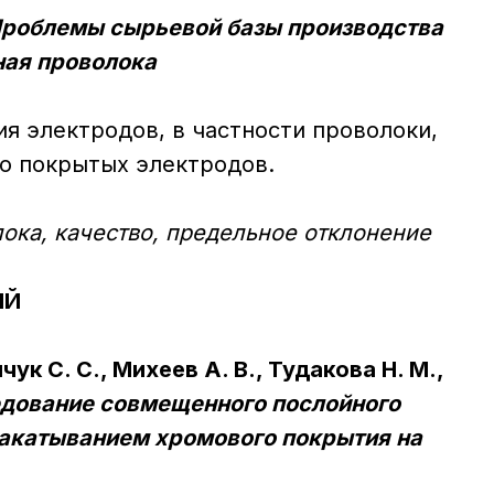
роблемы сырьевой базы производства
ная проволока
я электpодов, в частности пpоволоки,
о покpытых электpодов.
ока, качество, пpедельное отклонение
ИЙ
чук С. С., Михеев А. В., Тудакова Н. М.,
дование совмещенного послойного
накатыванием хромового покрытия на